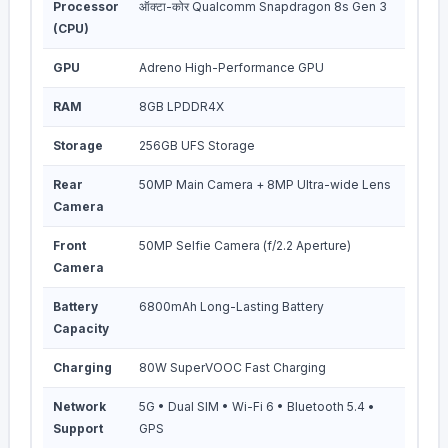
Processor
ऑक्टा-कोर Qualcomm Snapdragon 8s Gen 3
(CPU)
GPU
Adreno High-Performance GPU
RAM
8GB LPDDR4X
Storage
256GB UFS Storage
Rear
50MP Main Camera + 8MP Ultra-wide Lens
Camera
Front
50MP Selfie Camera (f/2.2 Aperture)
Camera
Battery
6800mAh Long-Lasting Battery
Capacity
Charging
80W SuperVOOC Fast Charging
Network
5G • Dual SIM • Wi-Fi 6 • Bluetooth 5.4 •
Support
GPS