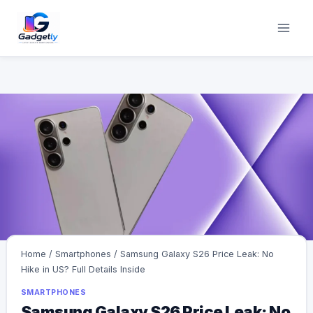
Skip
to
content
Home
/
Smartphones
/
Samsung Galaxy S26 Price Leak: No
Hike in US? Full Details Inside
SMARTPHONES
Samsung Galaxy S26 Price Leak: No