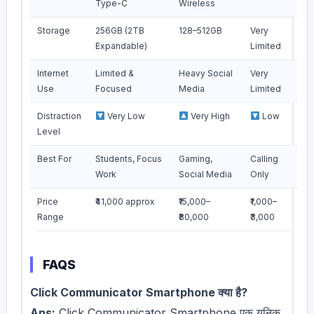
Type-C
Wireless
Storage
256GB (2TB
128–512GB
Very
Expandable)
Limited
Internet
Limited &
Heavy Social
Very
Use
Focused
Media
Limited
Distraction
Very Low
Very High
Low
Level
Best For
Students, Focus
Gaming,
Calling
Work
Social Media
Only
Price
₹41,000 approx
₹15,000–
₹1,000–
Range
₹80,000
₹3,000
FAQS
Click Communicator Smartphone क्या है?
Ans:
Click Communicator Smartphone एक यूनिक