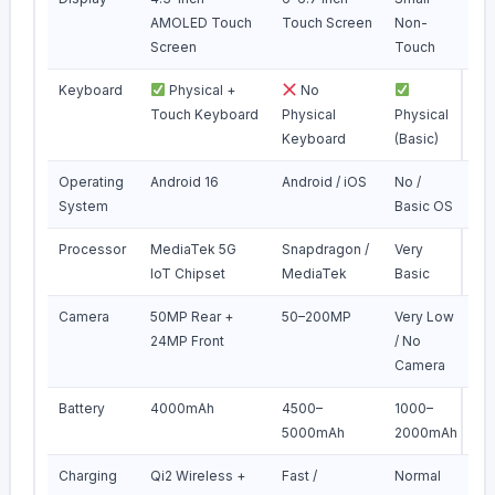
AMOLED Touch
Touch Screen
Non-
Screen
Touch
Keyboard
Physical +
No
Touch Keyboard
Physical
Physical
Keyboard
(Basic)
Operating
Android 16
Android / iOS
No /
System
Basic OS
Processor
MediaTek 5G
Snapdragon /
Very
IoT Chipset
MediaTek
Basic
Camera
50MP Rear +
50–200MP
Very Low
24MP Front
/ No
Camera
Battery
4000mAh
4500–
1000–
5000mAh
2000mAh
Charging
Qi2 Wireless +
Fast /
Normal